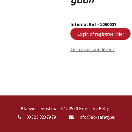
gaan
Internal Ref -
1060027
Login of registreer hier
Terms and Conditions
Blauwesteenstraat 87 • 2550 Kontich • België
info@ab-safety.eu
00 32 3 820 79 79