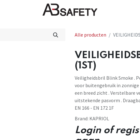
Nieuws
FAQ
Winkel
CE
Alle producten
VEILIGHEID
VEILIGHEIDS
(1ST)
Veiligheidsbril Blink Smoke .
voor buitengebruik in zonnig
een breed zicht . Verstelbare
uitstekende pasvorm . Draagb
EN 166 - EN 172 1F
Brand:
KAPRIOL
Login of regi