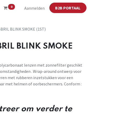
0
B2B PORTAAL
Aanmelden
SBRIL BLINK SMOKE (1ST)
BRIL BLINK SMOKE
 Polycarbonaat lenzen met zonnefilter geschikt
e omstandigheden . Wrap-around ontwerp voor
 veren met rubberen inzetstukken voor een
aar met helmen of oorbeschermers. Conform :
streer om verder te