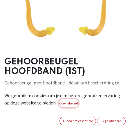
GEHOORBEUGEL
HOOFDBAND (1ST)
Gehoorbeugel met hoofdband . Ideaal om bescherming te
bieden aan gebruikers die vaak lawaaiige omgevingen
We gebruiken cookies om je een betere gebruikerservaring
moeten betreden of verlaten. Gemaakt van silicone met
op deze website te bieden.
plastic hoofdband . Ze kunnen op het hoofd of onder de keel
Cookiebeleid
worden geplaatst . Beschermingsniveau SNR: 27 dB .
Conform : EN 352-2
Alleen het essentiële
Ik ga akkoord
Brand:
KAPRIOL