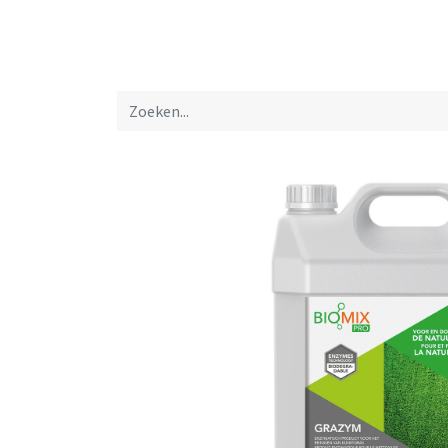
Startpagina
Over ons
Productfolders