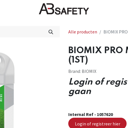
Nieuws
FAQ
Winkel
CE
Alle producten
BIOMIX PRO 
BIOMIX PRO 
(1ST)
Brand:
BIOMIX
Login of regi
gaan
Internal Ref -
1057620
Login of registreer hier