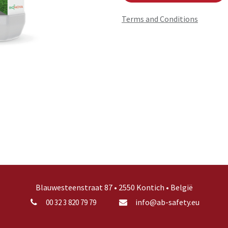
Terms and Conditions
Blauwesteenstraat 87 • 2550 Kontich • België
info@ab-safety.eu
00 32 3 820 79 79