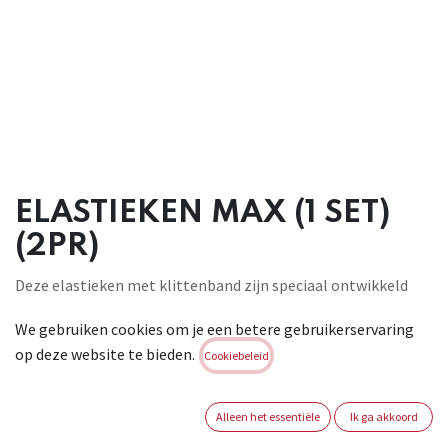
ELASTIEKEN MAX (1 SET)
(2PR)
Deze elastieken met klittenband zijn speciaal ontwikkeld
voor de FENTO MAX. Wanneer je elastieken zijn versleten kun
We gebruiken cookies om je een betere gebruikerservaring
je ze gemakkelijk vervangen. Dit maakt de FENTO MAX een
op deze website te bieden.
stuk duurzamer. Het zijn stevige en brede elastieken die om
Cookiebeleid
de kuit worden gebonden en dus hierdoor niet in je knieholte
knellen.
Alleen het essentiële
Ik ga akkoord
Brand:
FENTO