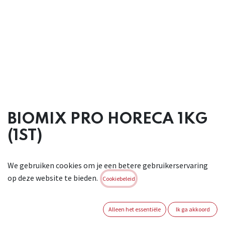
BIOMIX PRO HORECA 1KG
(1ST)
Industrieel, poedervormig reinigingspreparaat op
We gebruiken cookies om je een betere gebruikerservaring
enzymbasis voor het afbreken van bierslijmen die zich
op deze website te bieden.
manifesteren waar bierresten voorkomen. Door zijn
Cookiebeleid
onmiddellijke werking elimineert Biomix Pro Horeca de
slechte geuren van deze bierresten. 1 eetlepel of doseermaat
Alleen het essentiële
Ik ga akkoord
garandeert een constante reukloze doorstroming van de