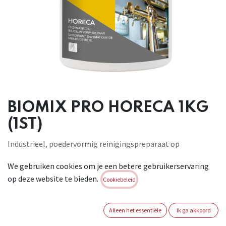
BIOMIX PRO HORECA 1KG
(1ST)
Industrieel, poedervormig reinigingspreparaat op
enzymbasis voor het afbreken van bierslijmen die zich
We gebruiken cookies om je een betere gebruikerservaring
manifesteren waar bierresten voorkomen. Door zijn
op deze website te bieden.
onmiddellijke werking elimineert Biomix Pro Horeca de
Cookiebeleid
slechte geuren van deze bierresten. 1 eetlepel of doseermaat
garandeert een constante reukloze doorstroming van de
Alleen het essentiële
Ik ga akkoord
leidingen. Bevat tevens enzymen die vetten en eiwitten