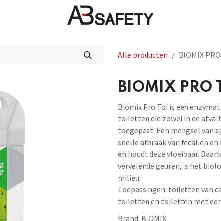
Nieuws
FAQ
Winkel
CE
Alle producten
BIOMIX PRO 
BIOMIX PRO T
Biomix Pro Toi is een enzyma
toiletten die zowel in de afva
toegepast. Een mengsel van s
snelle afbraak van fecaliën en
en houdt deze vloeibaar. Daar
vervelende geuren, is het biol
milieu.
Toepassingen: toiletten van c
toiletten en toiletten met ee
Brand:
BIOMIX