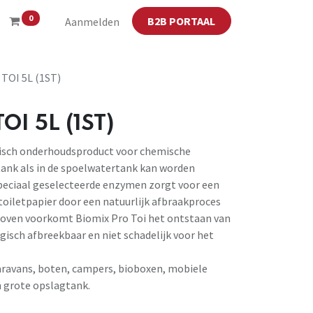
0
B2B PORTAAL
Aanmelden
TOI 5L (1ST)
OI 5L (1ST)
tisch onderhoudsproduct voor chemische
ltank als in de spoelwatertank kan worden
peciaal geselecteerde enzymen zorgt voor een
 toiletpapier door een natuurlijk afbraakproces
boven voorkomt Biomix Pro Toi het ontstaan van
ogisch afbreekbaar en niet schadelijk voor het
aravans, boten, campers, bioboxen, mobiele
n grote opslagtank.