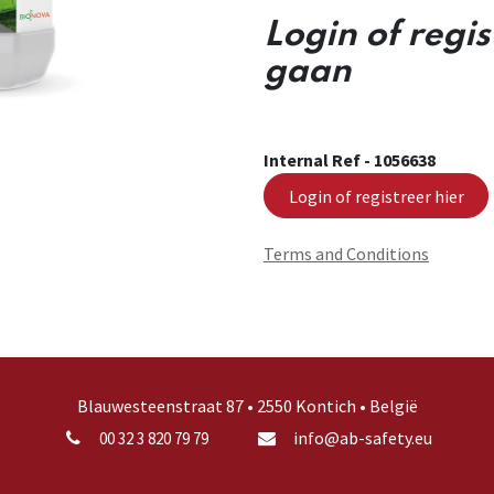
Login of regi
gaan
Internal Ref -
1056638
Login of registreer hier
Terms and Conditions
Blauwesteenstraat 87 • 2550 Kontich • België
info@ab-safety.eu
00 32 3 820 79 79