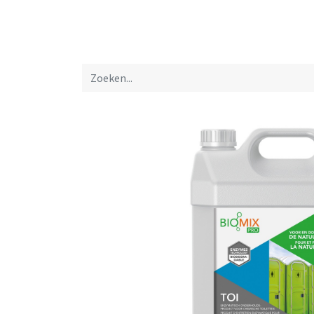
Startpagina
Over ons
Productfolders