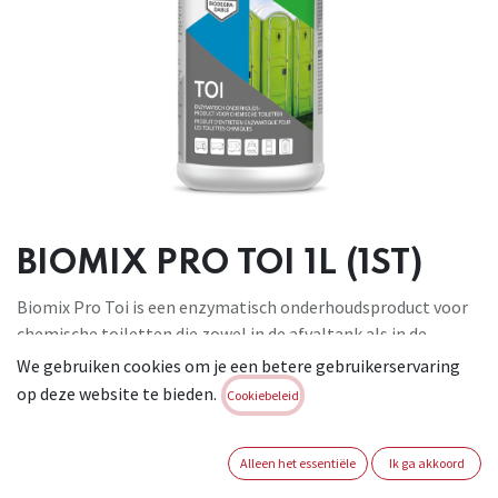
BIOMIX PRO TOI 1L (1ST)
Biomix Pro Toi is een enzymatisch onderhoudsproduct voor
chemische toiletten die zowel in de afvaltank als in de
spoelwatertank kan worden toegepast. Een mengsel van
We gebruiken cookies om je een betere gebruikerservaring
speciaal geselecteerde enzymen zorgt voor een snelle
op deze website te bieden.
Cookiebeleid
afbraak van fecaliën en toiletpapier door een natuurlijk
afbraakproces en houdt deze vloeibaar. Daarboven voorkomt
Alleen het essentiële
Ik ga akkoord
Biomix Pro Toi het ontstaan van vervelende geuren, is het
biologisch afbreekbaar en niet schadelijk voor het milieu.