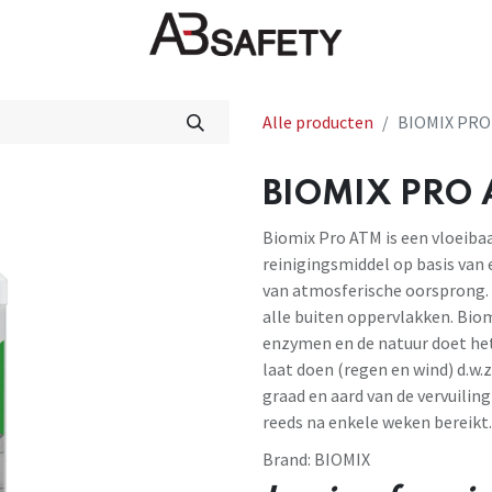
Nieuws
FAQ
Winkel
CE
Alle producten
BIOMIX PRO 
BIOMIX PRO A
Biomix Pro ATM is een vloeibaa
reinigingsmiddel op basis van 
van atmosferische oorsprong. 
alle buiten oppervlakken. Bio
enzymen en de natuur doet het
laat doen (regen en wind) d.
graad en aard van de vervuili
reeds na enkele weken bereikt.
Brand:
BIOMIX