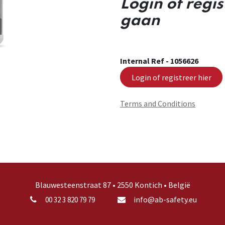
Login of regi
gaan
Internal Ref -
1056626
Login of registreer hier
Terms and Conditions
Blauwesteenstraat 87 • 2550 Kontich • België
info@ab-safety.eu
00 32 3 820 79 79