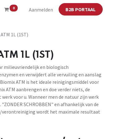
0
B2B PORTAAL
Aanmelden
ATM 1L (1ST)
TM 1L (1ST)
r milieuvriendelijk en biologisch
enzymen en verwijdert alle vervuiling en aanslag
Biomix ATM is het ideale reinigingsmiddel voor
mix ATM aanbrengen en doe verder niets, de
 werk voor u. Wanneer men de natuur zijn werk
w.z. "ZONDER SCHROBBEN" en afhankelijk van de
ng/verontreiniging wordt het maximale resultaat