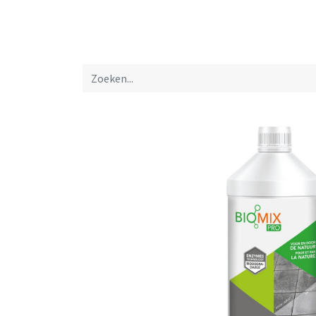
Startpagina
Over ons
Productfolders