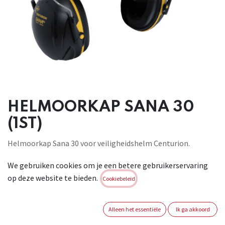
HELMOORKAP SANA 30
(1ST)
Helmoorkap Sana 30 voor veiligheidshelm Centurion.
Geschikt voor: algemeen gebruik. Conform: EN 352-3 (SNR
We gebruiken cookies om je een betere gebruikerservaring
30dB).
op deze website te bieden.
Cookiebeleid
Brand:
CENTURION
Login of registreer om verder te
Alleen het essentiële
Ik ga akkoord
gaan