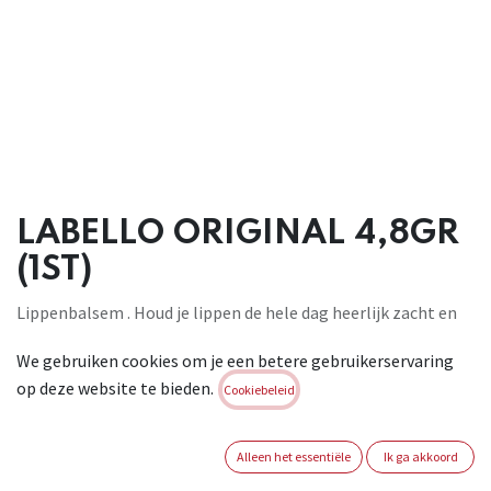
LABELLO ORIGINAL 4,8GR
(1ST)
Lippenbalsem . Houd je lippen de hele dag heerlijk zacht en
soepel en bescherm ze tegen uitdroging . De formule met
We gebruiken cookies om je een betere gebruikerservaring
natuurlijke oliën en Sheaboter heeft een prettige zachte
op deze website te bieden.
textuur, trekt snel in je lippen en houdt ze 24u lang
Cookiebeleid
gehydrateerd. Klinisch getest op 30 personen . 4,8gr
Brand:
HANSAPLAST
Alleen het essentiële
Ik ga akkoord