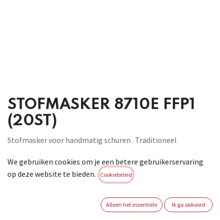
STOFMASKER 8710E FFP1
(20ST)
Stofmasker voor handmatig schuren . Traditioneel
gemakkelijk te gebruiken ontwerp . Compatibel met 3M oog-
We gebruiken cookies om je een betere gebruikerservaring
en gehoorbescherming . De verstelbare neusbeugel helpt
op deze website te bieden.
een afdichting te vormen over de neus en de wangen .
Cookiebeleid
Duurzame, vormvaste binnenschaal en bolle vorm . FFP1 .
Conform : EN 149:2001 + A1:2009 FFP1 NR D
Alleen het essentiële
Ik ga akkoord
Brand:
3M