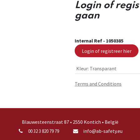
Login of regi
gaan
Internal Ref -
1050385
Login of registreer hier
Kleur
:
Transparant
Terms and Conditions
Blauwesteenstraat 87 • 2550 Kontich • België
info@ab-safety.eu
00 32 3 820 79 79