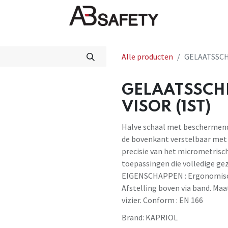
Nieuws
FAQ
Winkel
CE
Alle producten
GELAATSSCH
GELAATSSCH
VISOR (1ST)
Halve schaal met beschermend
de bovenkant verstelbaar met 
precisie van het micrometris
toepassingen die volledige g
EIGENSCHAPPEN : Ergonomisch
Afstelling boven via band. Ma
vizier. Conform : EN 166
Brand:
KAPRIOL