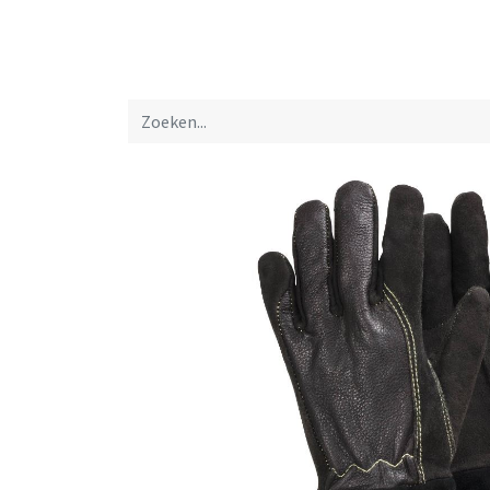
Startpagina
Over ons
Productfolders