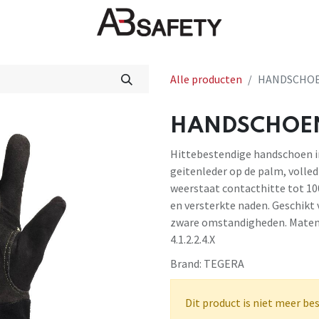
Nieuws
FAQ
Winkel
CE
Alle producten
HANDSCHOEN
HANDSCHOEN 
Hittebestendige handschoen in
geitenleder op de palm, volled
weerstaat contacthitte tot 100
en versterkte naden. Geschikt 
zware omstandigheden. Maten: 
4.1.2.2.4.X
Brand:
TEGERA
Dit product is niet meer be