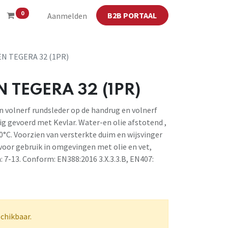
0
B2B PORTAAL
Aanmelden
 TEGERA 32 (1PR)
TEGERA 32 (1PR)
 volnerf rundsleder op de handrug en volnerf
ig gevoerd met Kevlar. Water-en olie afstotend ,
°C. Voorzien van versterkte duim en wijsvinger
voor gebruik in omgevingen met olie en vet,
7-13. Conform: EN388:2016 3.X.3.3.B, EN407:
schikbaar.