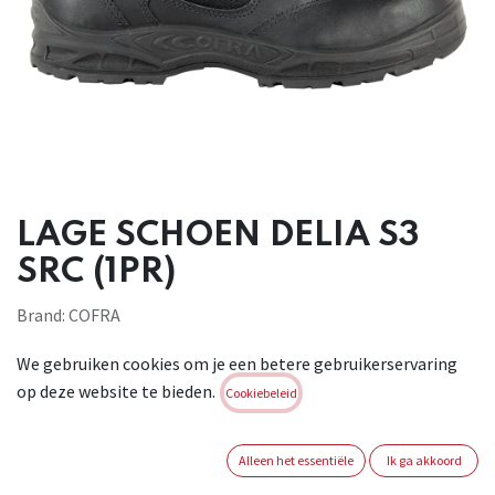
LAGE SCHOEN DELIA S3
SRC (1PR)
Brand:
COFRA
We gebruiken cookies om je een betere gebruikerservaring
Dit product is niet meer beschikbaar.
op deze website te bieden.
Cookiebeleid
Maat schoen
:
37
Alleen het essentiële
Ik ga akkoord
Mondopoint
:
11