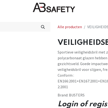
Nieuws
FAQ
Winkel
CE
Alle producten
VEILIGHEIDS
VEILIGHEIDSB
Sportieve veiligheidsbril met
polycarbonaat glazen hebben 
gezichtsveld. Goede impactwee
veiligheidsbril voor slijpen,
Conform :
EN166:2001+EN167:2001+EN16
2:2001
Brand:
BUSTERS
Login of regi