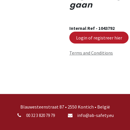
gaan
Internal Ref -
1043792
Login of registreer hier
Terms and Conditions
Blauwesteenstraat 87 • 2550 Kontich • België
info@ab-safety.eu
00 32 3 820 79 79