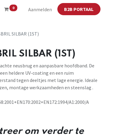
0
B2B PORTAAL
Aanmelden
BRIL SILBAR (1ST)
RIL SILBAR (1ST)
 zachte neusbrug en aanpasbare hoofdband. De
een heldere UV-coating en een ruim
rstand tegen deeltjes met lage energie. Ideale
 frezen, montage werkzaamheden en steenslag .
8:2001+EN170:2002+EN172:1994/A1:2000/A
streer om verder te