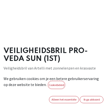
VEILIGHEIDSBRIL PRO-
VEDA SUN (1ST)
Veiligheidsbril van Artelli met zonnelenzen en krasvaste
coating. De grijs getinte polycarbonaat glazen zijn 99,9%
We gebruiken cookies om je een betere gebruikerservaring
UV-absorberend. Goede impactweerstand tegen deeltjes met
op deze website te bieden.
lage energie. Optimaal gezichtsveld. Geschikt voor licht
Cookiebeleid
mechanische werkzaamheden buiten of in een
werkomgeving met fel licht. Conform :
Alleen het essentiële
Ik ga akkoord
EN166:2001+EN167:2001+EN168:2001+EN170:2002+EN172:1994/