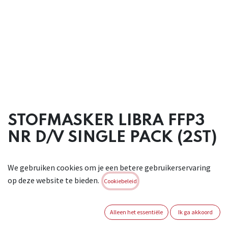
STOFMASKER LIBRA FFP3
NR D/V SINGLE PACK (2ST)
Ergonomisch voorgevormd FFP3 stofmasker in een zacht
We gebruiken cookies om je een betere gebruikerservaring
filterdoek met
op deze website te bieden.
neuskussentje dat de vorm van het gelaat aanneemt. Het
Cookiebeleid
uitademventiel
(v) zorgt voor een lagere uitademweerstand en een lage
Alleen het essentiële
Ik ga akkoord
CO2- en