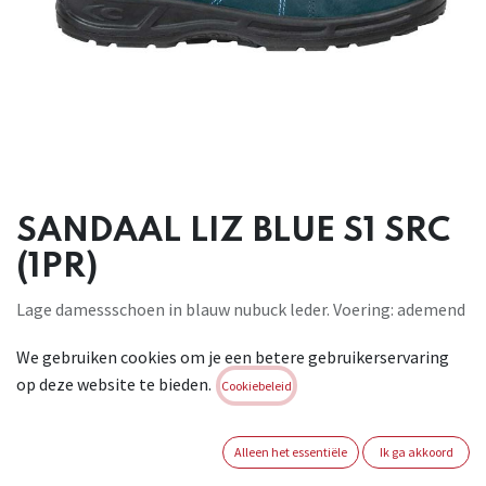
SANDAAL LIZ BLUE S1 SRC
(1PR)
Lage damessschoen in blauw nubuck leder. Voering: ademend
leder met hoge
We gebruiken cookies om je een betere gebruikerservaring
schuurweerstand. Voetbed: EVANIT, een speciale
op deze website te bieden.
samenstelling van EVA en
Cookiebeleid
nitril, met een hoge draagcapaciteit en variabele dikte
(12mm – 8mm –
Alleen het essentiële
Ik ga akkoord
3,8mm). Ademend en antistatisch. Loopzool: Anti-slip,