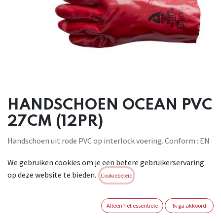
HANDSCHOEN OCEAN PVC
27CM (12PR)
Handschoen uit rode PVC op interlock voering. Conform : EN
ISO 21420:2020 + EN 388:2016 + A1:2018 – 3 1 2 1 X
We gebruiken cookies om je een betere gebruikerservaring
Brand:
ARTELLI BASIC
op deze website te bieden.
Cookiebeleid
Login of registreer om verder te
gaan
Alleen het essentiële
Ik ga akkoord