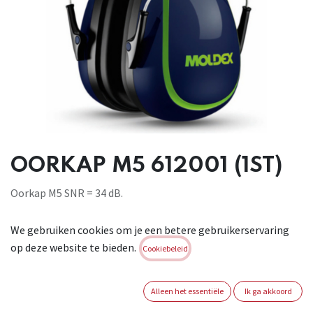
OORKAP M5 612001 (1ST)
Oorkap M5 SNR = 34 dB.
Brand:
MOLDEX
We gebruiken cookies om je een betere gebruikerservaring
Login of registreer om verder te
op deze website te bieden.
Cookiebeleid
gaan
Alleen het essentiële
Ik ga akkoord