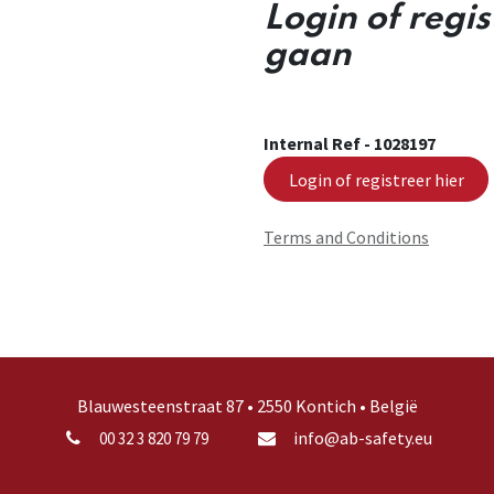
Login of regi
gaan
Internal Ref -
1028197
Login of registreer hier
Terms and Conditions
Blauwesteenstraat 87 • 2550 Kontich • België
info@ab-safety.eu
00 32 3 820 79 79