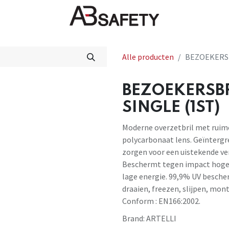
Nieuws
FAQ
Winkel
CE
Alle producten
BEZOEKERSB
BEZOEKERSB
SINGLE (1ST)
Moderne overzetbril met ruim
polycarbonaat lens. Geïntergr
zorgen voor een uistekende ven
Beschermt tegen impact hoge s
lage energie. 99,9% UV bescher
draaien, freezen, slijpen, mo
Conform : EN166:2002.
Brand:
ARTELLI