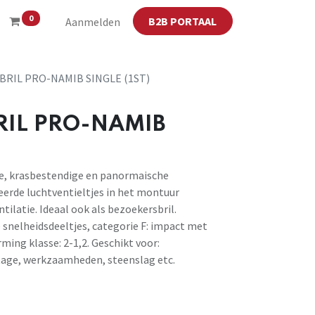
0
B2B PORTAAL
Aanmelden
RIL PRO-NAMIB SINGLE (1ST)
RIL PRO-NAMIB
e, krasbestendige en panormaische
eerde luchtventieltjes in het montuur
tilatie. Ideaal ook als bezoekersbril.
nelheidsdeeltjes, categorie F: impact met
ming klasse: 2-1,2. Geschikt voor:
ntage, werkzaamheden, steenslag etc.