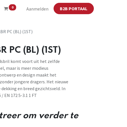
0
B2B PORTAAL
Aanmelden
BR PC (BL) (1ST)
 PC (BL) (1ST)
dsbril komt voort uit het zelfde
uel, maar is meer modieus
 ontwerp en design maakt het
 zonder jongere dragers. Het nieuwe
 dekking en breed gezichtsveld. In
/ EN 172 5-3.1 1 FT
streer om verder te