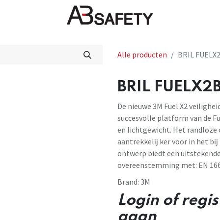
Nieuws
FAQ
Winkel
CE
Alle producten
BRIL FUELX2
BRIL FUELX2BR
De nieuwe 3M Fuel X2 veilighei
succesvolle platform van de F
en lichtgewicht. Het randloze
aantrekkelĳ ker voor in het bĳ
ontwerp biedt een uitstekende
overeenstemming met: EN 166 
Brand:
3M
Login of regi
gaan