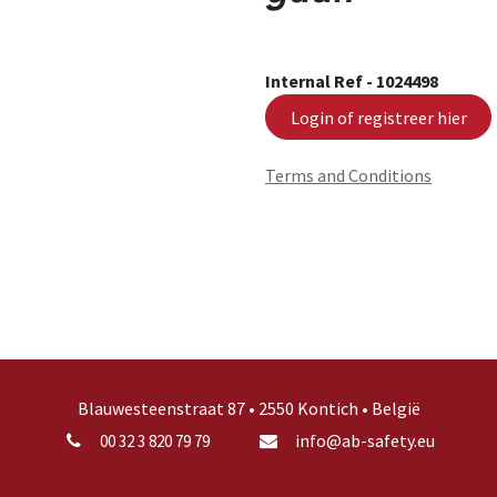
Internal Ref -
1024498
Login of registreer hier
Terms and Conditions
Blauwesteenstraat 87 • 2550 Kontich • België
info@ab-safety.eu
00 32 3 820 79 79