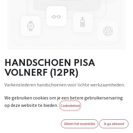
HANDSCHOEN PISA
VOLNERF (12PR)
Varkenslederen handschoenen voor lichte werkzaamheden.
De handschoenen
We gebruiken cookies om je een betere gebruikerservaring
zijn voorzien van een elastiek aan de buitenzijde en
op deze website te bieden.
duurzame
Cookiebeleid
versterking aan de naden, kneukels, vingertoppen en pols.
Uitvoering
Alleen het essentiële
Ik ga akkoord
Pisa Nerf: met een palm in nerfleder en een rug in