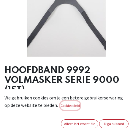
HOOFDBAND 9992
VOLMASKER SERIE 9000
(1ST)
We gebruiken cookies om je een betere gebruikerservaring
Hoofdband 9992 voor volmasker serie 9000.
op deze website te bieden.
Cookiebeleid
Brand:
MOLDEX
Login of registreer om verder te
Alleen het essentiële
Ik ga akkoord
gaan