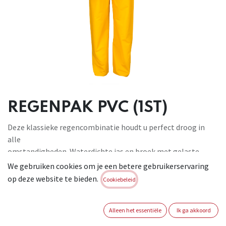
REGENPAK PVC (1ST)
Deze klassieke regencombinatie houdt u perfect droog in
alle
omstandigheden. Waterdichte jas en broek met gelaste
naden. Capuchon met rijgkoord. Jas met ritssluiting onder
We gebruiken cookies om je een betere gebruikerservaring
overslag met drukknopen. Twee
op deze website te bieden.
Cookiebeleid
grote voorzakken onder overslag. Trekkoord in de taille van
de
Alleen het essentiële
Ik ga akkoord
regenbroek. Handige overtrekkleding. Materiaal:
PVC/Polyester. CAT I . Conform : EN 343:2019