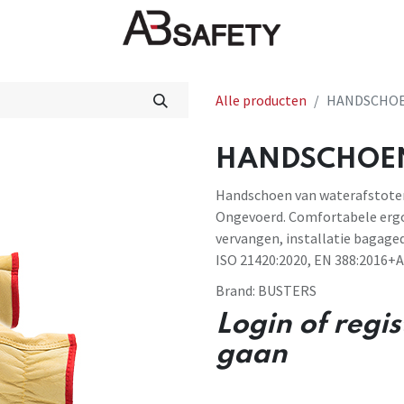
Nieuws
FAQ
Winkel
CE
Alle producten
HANDSCHOEN
HANDSCHOEN 
Handschoen van waterafstoten
Ongevoerd. Comfortabele erg
vervangen, installatie bagage
ISO 21420:2020, EN 388:2016+A1
Brand:
BUSTERS
Login of regi
gaan