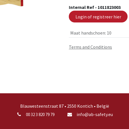
Internal Ref -
1011823003
Login of registreer hier
Maat handschoen
:
10
Terms and Conditions
Blauwesteenstraat 87 • 2550 Kontich • België
info@ab-safety.eu
00 32 3 820 79 79