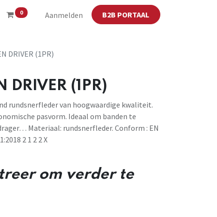
0
B2B PORTAAL
Aanmelden
 DRIVER (1PR)
DRIVER (1PR)
d rundsnerfleder van hoogwaardige kwaliteit.
onomische pasvorm. Ideaal om banden te
drager… Materiaal: rundsnerfleder. Conform : EN
:2018 2 1 2 2 X
streer om verder te