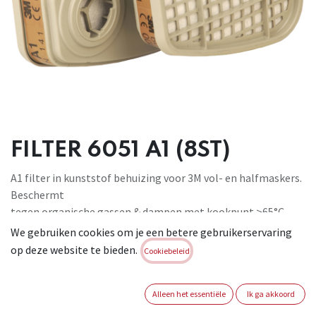
FILTER 6051 A1 (8ST)
A1 filter in kunststof behuizing voor 3M vol- en halfmaskers.
Beschermt
tegen organische gassen & dampen met kookpunt >65°C.
Stoffilters 5911,
We gebruiken cookies om je een betere gebruikerservaring
5925 en 5935 kunnen worden gemonteerd op gasfilter mits
op deze website te bieden.
Cookiebeleid
gebruik van
stoffilterhouder 501. Filter van klasse 1: tot max concentratie
Alleen het essentiële
Ik ga akkoord
van 0,1
%. Geschikt voor: processen met chemische risico's.