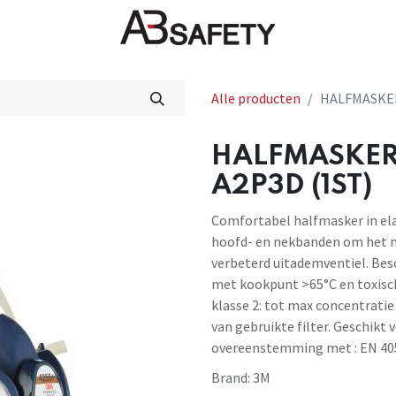
Nieuws
FAQ
Winkel
CE
Alle producten
HALFMASKER
HALFMASKER
A2P3D (1ST)
Comfortabel halfmasker in e
hoofd- en nekbanden om het m
verbeterd uitademventiel. Be
met kookpunt >65°C en toxisch 
klasse 2: tot max concentratie 
van gebruikte filter. Geschikt 
overeenstemming met : EN 40
Brand:
3M