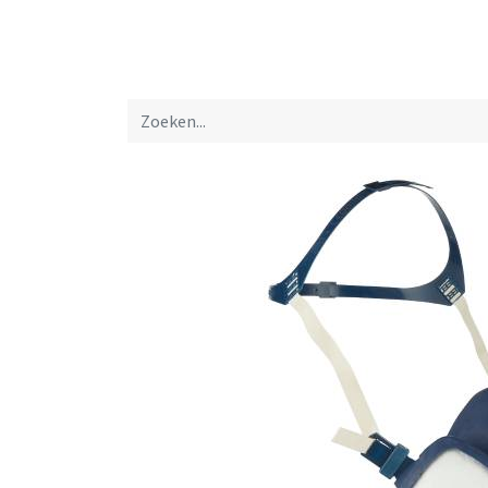
Startpagina
Over ons
Productfolders