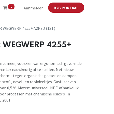
0
B2B PORTAAL
Aanmelden
 WEGWERP 4255+ A2P3D (1ST)
 WEGWERP 4255+
lastomeer, voorzien van ergonomisch gevormde
asker nauwkeurig af te stellen. Met nieuw
schermt tegen organische gassen en dampen
stof-, nevel- en rookdeeltjes. Gasfilter van
van 0,5 %. Maten: universeel. NPF: afhankelijk
voor processen met chemische risico's. In
5:2001