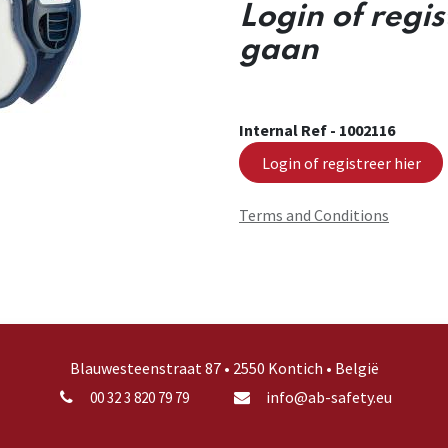
Login of regi
gaan
Internal Ref -
1002116
Login of registreer hier
Terms and Conditions
Blauwesteenstraat 87 • 2550 Kontich • België
info@ab-safety.eu
00 32 3 820 79 79