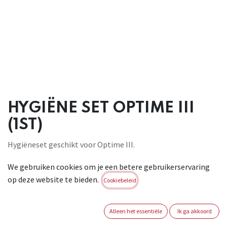
HYGIËNE SET OPTIME III
(1ST)
Hygiëneset geschikt voor Optime III.
Brand:
3M PELTOR
We gebruiken cookies om je een betere gebruikerservaring
Login of registreer om verder te
op deze website te bieden.
Cookiebeleid
gaan
Alleen het essentiële
Ik ga akkoord