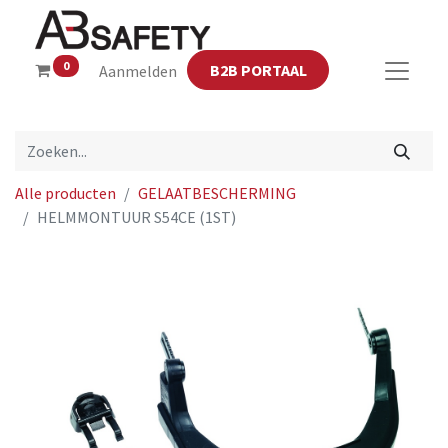
0
B2B PORTAAL
Aanmelden
Alle producten
GELAATBESCHERMING
HELMMONTUUR S54CE (1ST)