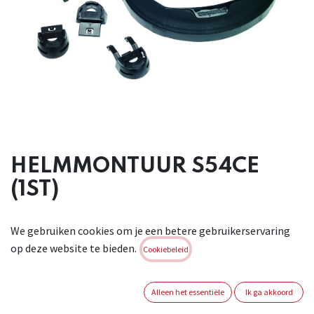
HELMMONTUUR S54CE
(1ST)
Gelaatsschermhouder S54CE centurion voor montage van
We gebruiken cookies om je een betere gebruikerservaring
Centurion gelaatsschermen op veiligheidshelmen. Deze
op deze website te bieden.
helmhouder wordt geleverd met CONNECT & 30MM
Cookiebeleid
ADAPTER voor onmiddellijke montage op Centurion helm.
Tevens geschikt voor namontage van Centurion
Alleen het essentiële
Ik ga akkoord
gehoorbescherming (HELMOORKAP BALTIC SNR25 &