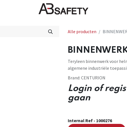
Nieuws
FAQ
Winkel
CE
Alle producten
BINNENWERK
BINNENWERK 
Teryleen binnenwerk voor helm
algemene industriële toepassi
Brand:
CENTURION
Login of regi
gaan
Internal Ref -
1000276