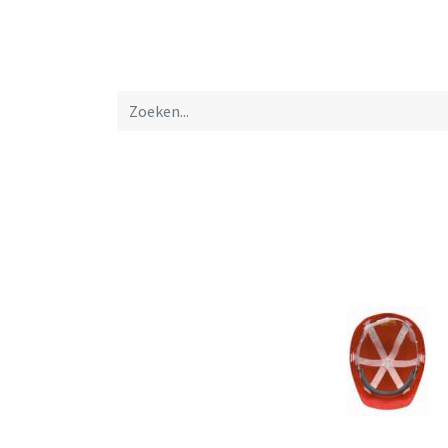
Startpagina
Over ons
Productfolders