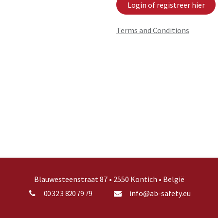
Login of registreer hier
Terms and Conditions
Blauwesteenstraat 87 • 2550 Kontich • België
info@ab-safety.eu
00 32 3 820 79 79