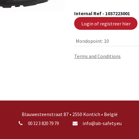
Internal Ref -
1037223001
Login of registreer hier
Mondopoint
:
10
Terms and Conditions
Blauwesteenstraat 87 • 2550 Kontich • België
info@ab-safety.eu
00 32 3 820 79 79