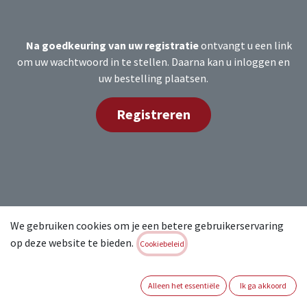
Na goedkeuring van uw registratie
ontvangt u een link
om uw wachtwoord in te stellen. Daarna kan u inloggen en
uw bestelling plaatsen.
Registreren
We gebruiken cookies om je een betere gebruikerservaring
Blauwesteenstraat 87 • 2550 Kontich • België
op deze website te bieden.
Cookiebeleid
info@ab-safety.eu
00 32 3 820 79 79
Alleen het essentiële
Ik ga akkoord