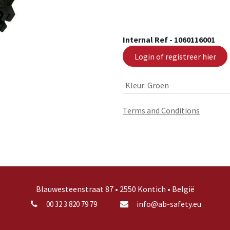
Internal Ref -
1060116001
Login of registreer hier
Kleur
:
Groen
Terms and Conditions
Blauwesteenstraat 87 • 2550 Kontich • België
info@ab-safety.eu
00 32 3 820 79 79