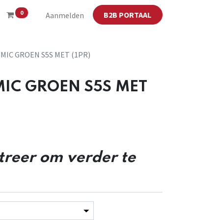
0
B2B PORTAAL
Aanmelden
MIC GROEN S5S MET (1PR)
IC GROEN S5S MET
streer om verder te