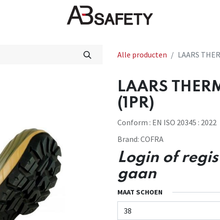
Nieuws
FAQ
Winkel
CE
Alle producten
LAARS THER
LAARS THERM
(1PR)
Conform : EN ISO 20345 : 2022
Brand:
COFRA
Login of regi
gaan
MAAT SCHOEN