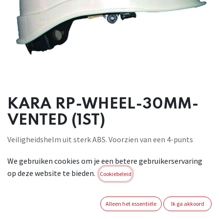
KARA RP-WHEEL-30MM-
VENTED (1ST)
Veiligheidshelm uit sterk ABS. Voorzien van een 4-punts
binnenwerk in textiel met regelbare draaiknop (49-63cm) en
We gebruiken cookies om je een betere gebruikerservaring
kunststof
op deze website te bieden.
zweetband. Geventileerde versie: -20°C, 440VAC. Gewicht 340
Cookiebeleid
gr.
Conform: EN 397/EN 166.
Alleen het essentiële
Ik ga akkoord
Brand:
AUBOUEIX