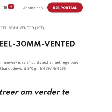
0
B2B PORTAAL
Aanmelden
EEL-30MM-VENTED (1ST)
EEL-30MM-VENTED
innenwerk is een 4 puntstextiel met regelbare
band . Gewicht 340 gr . EN 397 -EN 166 .
streer om verder te