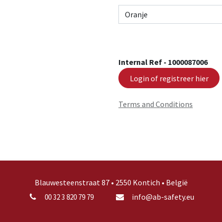
Internal Ref -
1000087006
Login of registreer hier
Terms and Conditions
Blauwesteenstraat 87 • 2550 Kontich • België
info@ab-safety.eu
00 32 3 820 79 79