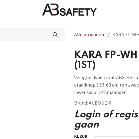
Nieuws
FAQ
Winkel
CE
Alle producten
KARA FP-WH
KARA FP-WH
(1ST)
Veiligheidshelm uit ABS. Het b
draaiknop ( 53-63 cm ) en zweet
Levensduur : 48 maanden
Brand:
AUBOUEIX
Login of regi
gaan
KLEUR