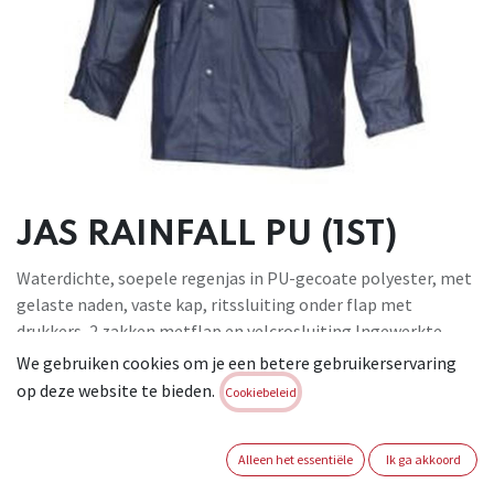
JAS RAINFALL PU (1ST)
Waterdichte, soepele regenjas in PU-gecoate polyester, met
gelaste naden, vaste kap, ritssluiting onder flap met
drukkers, 2 zakken metflap en velcrosluiting.Ingewerkte
windvang in de mouwen. Geschikt voor: alle buitenwerk in de
We gebruiken cookies om je een betere gebruikerservaring
regen, bouwnijverheid, gemeentediensten, agro- en
op deze website te bieden.
Cookiebeleid
voedingsindustrie, enz. Kleur: Groen, blauw. Maten: M-XXL.
CAT I . Conforme : EN 343 : 2019
Alleen het essentiële
Ik ga akkoord
Brand:
ARTELLI