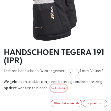
HANDSCHOEN TEGERA 191
(1PR)
Lederen handschoen, Winter gevoerd, 1,1 - 1,4 mm, Volnerf
rundsleer van topkwaliteit, Volnerf rundsleer van
We gebruiken cookies om je een betere gebruikerservaring
topkwaliteit, Thinsulate™ 200g, Cat. II, Zwart, wit,
op deze website te bieden.
Versterkte duim, Waterdicht, Touwsluiting, voor algemene
Cookiebeleid
werkzaamheden. EN 388:2003, 2222 EN 511:2006, 330
Brand:
TEGERA
Alleen het essentiële
Ik ga akkoord