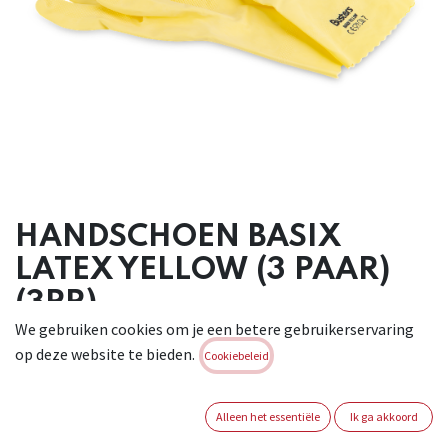
HANDSCHOEN BASIX
LATEX YELLOW (3 PAAR)
(3PR)
We gebruiken cookies om je een betere gebruikerservaring
Gele Latex huishoudhandschoen. De elasticiteit garandeert
op deze website te bieden.
Cookiebeleid
een
uitstekende pasvorm en draagcomfort. Geschikt voor
huishoudelijk gebruik
Alleen het essentiële
Ik ga akkoord
met onschadelijke schoonmaakmiddelen en water. Niet