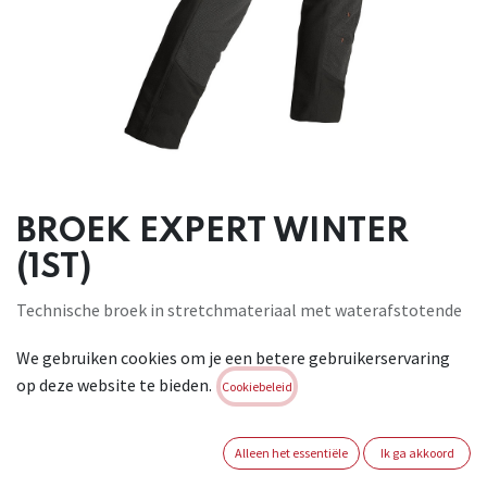
BROEK EXPERT WINTER
(1ST)
Technische broek in stretchmateriaal met waterafstotende
afwerking. Slim fit. Specificaties: Elastische taille met
We gebruiken cookies om je een betere gebruikerservaring
riemlussen, tailleopening met drukknoop en ritssluiting,
op deze website te bieden.
zakken met ritssluiting, versteviging op de knieën,
Cookiebeleid
reflectiestrepen boven de knieën, voorgevormde knieën en
kruis. Materiaal: 95% polyester 5% Spandex,
Alleen het essentiële
Ik ga akkoord
waterafstotende externe afwerking. Verstevigingsstof: 100%