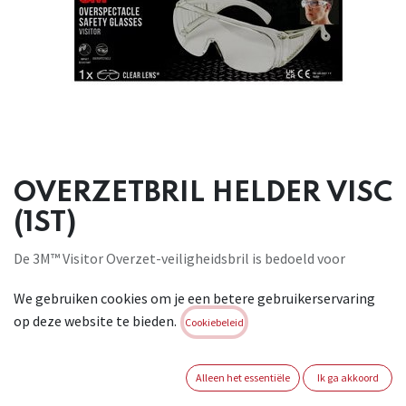
OVERZETBRIL HELDER VISC
(1ST)
De 3M™ Visitor Overzet-veiligheidsbril is bedoeld voor
gebruik over de meeste brillen. Ze zijn voorzien van een
We gebruiken cookies om je een betere gebruikerservaring
sterke polycarbonaatlens en geïntegreerde zijschermen.
op deze website te bieden.
Polycarbonaatlens blokkeert 99,9% UVA-, UVB- en UVC-
Cookiebeleid
stralen tussen 200 en 380 nm. Voldoet aan de Europese norm
EN 166:2001.
Alleen het essentiële
Ik ga akkoord
Brand:
3M