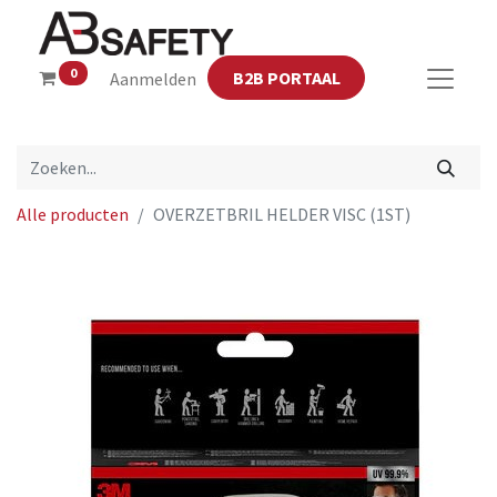
0
B2B PORTAAL
Aanmelden
Alle producten
OVERZETBRIL HELDER VISC (1ST)