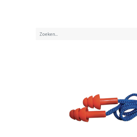
Startpagina
Over ons
Productfolders