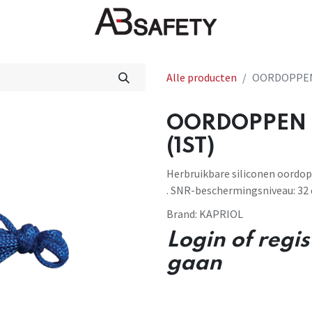
Nieuws
FAQ
Winkel
CE
Alle producten
OORDOPPEN 
OORDOPPEN 
(1ST)
Herbruikbare siliconen oordo
. SNR-beschermingsniveau: 32 
Brand:
KAPRIOL
Login of regi
gaan