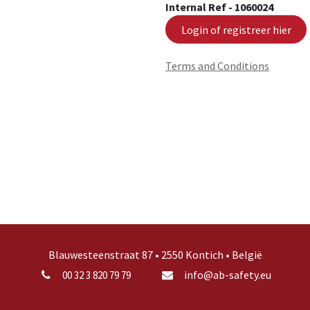
Internal Ref -
1060024
Login of registreer hier
Terms and Conditions
Blauwesteenstraat 87 • 2550 Kontich • België
info@ab-safety.eu
00 32 3 820 79 79