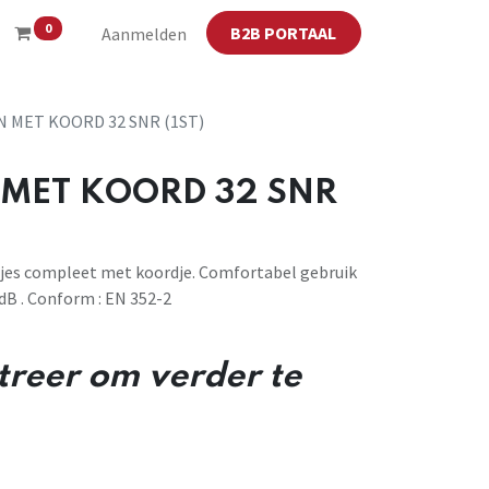
0
B2B PORTAAL
Aanmelden
MET KOORD 32 SNR (1ST)
MET KOORD 32 SNR
pjes compleet met koordje. Comfortabel gebruik
dB . Conform : EN 352-2
streer om verder te