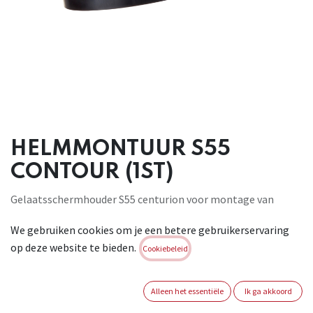
HELMMONTUUR S55
CONTOUR (1ST)
Gelaatsschermhouder S55 centurion voor montage van
Contour gelaatsschermen op veiligheidshelmen. Deze
We gebruiken cookies om je een betere gebruikerservaring
helmhouder wordt geleverd met Contour 30mm adapter
op deze website te bieden.
voor onmiddellijke montage op Centurion helm. Tevens
Cookiebeleid
geschikt voor namontage van Centurion
gehoorbescherming (HELMOORKAP Scala SNR25 &
Alleen het essentiële
Ik ga akkoord
HELMOORKAP Scala XI SNR30).