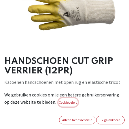
HANDSCHOEN CUT GRIP
VERRIER (12PR)
Katoenen handschoenen met open rug en elastische tricot
manchet. Slijt- en schuurbestendig door een rubberen
We gebruiken cookies om je een betere gebruikerservaring
coating voor optimale grip. Deze grijpvaste handschoen met
op deze website te bieden.
een tricot manchet is ideaal voor de bouw
Cookiebeleid
en metaalindustrie en voor houtverwerkende bedrijven.
Conform : EN ISO 21420:2020 + EN 388:2016 + A1:2018 – 2 1 2 1
Alleen het essentiële
Ik ga akkoord
X