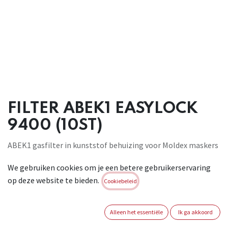
FILTER ABEK1 EASYLOCK
9400 (10ST)
ABEK1 gasfilter in kunststof behuizing voor Moldex maskers
reeks 7000 en9000. Beschermt tegen anorganische &
We gebruiken cookies om je een betere gebruikerservaring
organische gassen en dampen met
op deze website te bieden.
kookpunt >65°C, zwaveldioxide, zure gassen & dampen,
Cookiebeleid
ammoniak en
organische ammoniak derivaten. Filter van klasse 1: tot max
Alleen het essentiële
Ik ga akkoord
concentratie