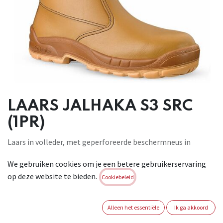
LAARS JALHAKA S3 SRC
(1PR)
Laars in volleder, met geperforeerde beschermneus in
polymeer en
We gebruiken cookies om je een betere gebruikerservaring
antiperforatie tussenzool Flextane. Voorzien van 2
op deze website te bieden.
treklussen om de
Cookiebeleid
laars makkelijk aan te doen. De 2-componentenzool uit
Softane met noppen
Alleen het essentiële
Ik ga akkoord
zorgt voor een betere weerstand tegen slippen en is