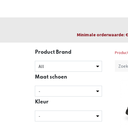
Startpagina
Over ons
Productfolders
Minimale orderwaarde: € 
Product Brand
Produc
Maat schoen
Kleur