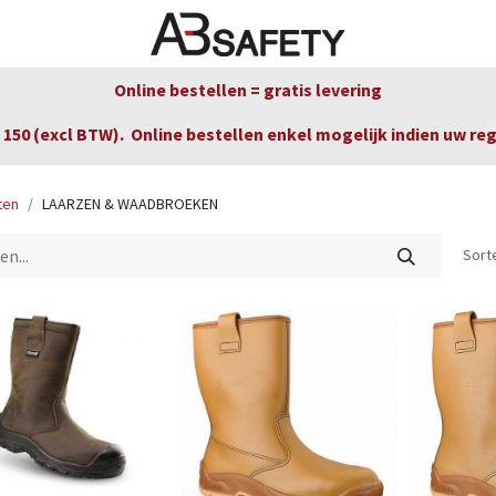
Nieuws
FAQ
Winkel
CE
Online bestellen = gratis levering
150 (excl BTW). Online bestellen enkel mogelijk indien uw re
ten
LAARZEN & WAADBROEKEN
Sort