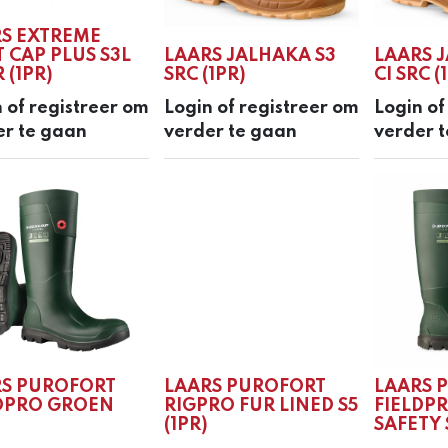
S EXTREME
 CAP PLUS S3L
LAARS JALHAKA S3
LAARS J
 (1PR)
SRC (1PR)
CI SRC (
 of registreer om
Login of registreer om
Login of
er te gaan
verder te gaan
verder 
RS PUROFORT
LAARS PUROFORT
LAARS 
DPRO GROEN
RIGPRO FUR LINED S5
FIELDPR
(1PR)
SAFETY S