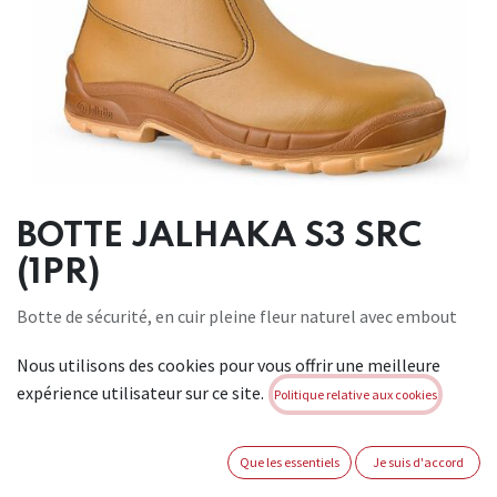
BOTTE JALHAKA S3 SRC
(1PR)
Botte de sécurité, en cuir pleine fleur naturel avec embout
200J en
Nous utilisons des cookies pour vous offrir une meilleure
polymère de synthèse perforé et intercalaire anti-
expérience utilisateur sur ce site.
perforation FleXtane.
Politique relative aux cookies
Munie de 2 tirants latéraux pour faciliter le chaussage. Le
design de la
Que les essentiels
Je suis d'accord
semelle Softane bimatière et de ses crampons est étudié