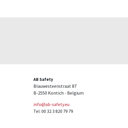
Home
A propos de nous
Marques
Nou
AB Safety
Blauwesteenstraat 87
B-2550 Kontich - Belgium
info@ab-safety.eu
Tel: 00 32 3 820 79 79