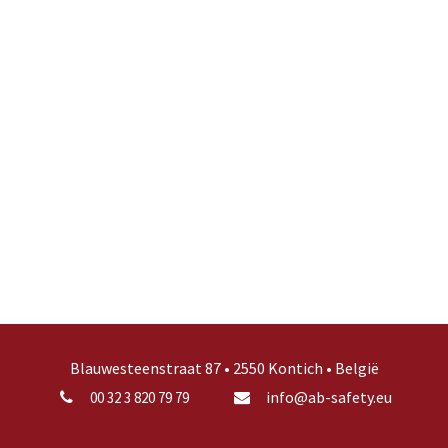
Blauwesteenstraat 87 • 2550 Kontich • België
info@ab-safety.eu
00 32 3 820 79 79